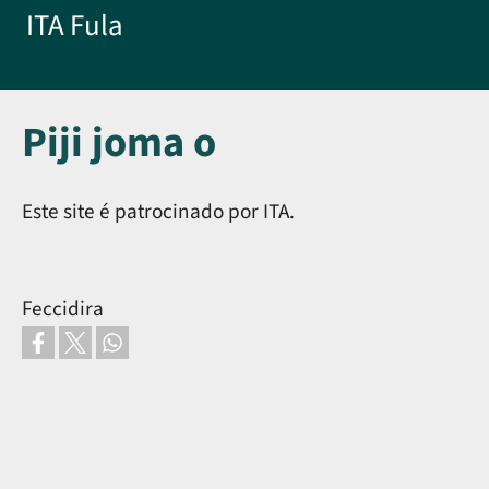
Skip to main content
ITA Fula
Piji joma o
Este site é patrocinado por ITA.
Feccidira